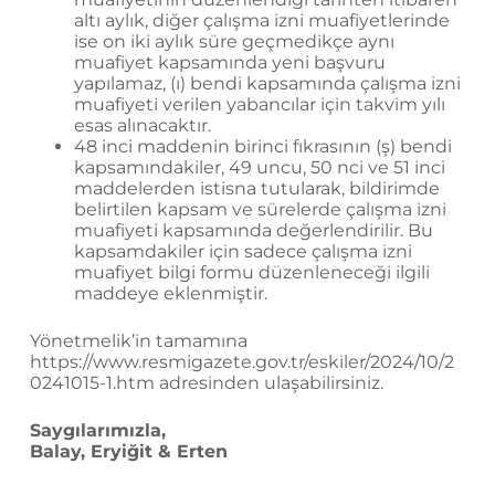
altı aylık, diğer çalışma izni muafiyetlerinde
ise on iki aylık süre geçmedikçe aynı
muafiyet kapsamında yeni başvuru
yapılamaz, (ı) bendi kapsamında çalışma izni
muafiyeti verilen yabancılar için takvim yılı
esas alınacaktır.
48 inci maddenin birinci fıkrasının (ş) bendi
kapsamındakiler, 49 uncu, 50 nci ve 51 inci
maddelerden istisna tutularak, bildirimde
belirtilen kapsam ve sürelerde çalışma izni
muafiyeti kapsamında değerlendirilir. Bu
kapsamdakiler için sadece çalışma izni
muafiyet bilgi formu düzenleneceği ilgili
maddeye eklenmiştir.
Yönetmelik’in tamamına
https://www.resmigazete.gov.tr/eskiler/2024/10/2
0241015-1.htm
adresinden ulaşabilirsiniz.
Saygılarımızla,
Balay, Eryiğit & Erten