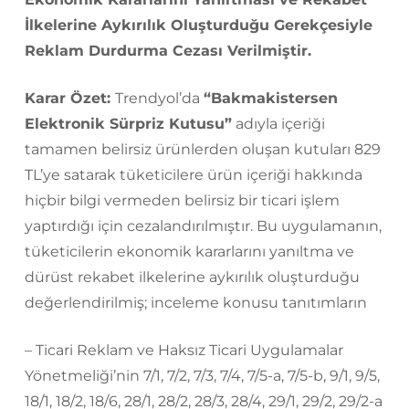
İlkelerine Aykırılık Oluşturduğu Gerekçesiyle
Reklam Durdurma Cezası Verilmiştir.
Karar Özet:
Trendyol’da
“Bakmakistersen
Elektronik Sürpriz Kutusu”
adıyla içeriği
tamamen belirsiz ürünlerden oluşan kutuları 829
TL’ye satarak tüketicilere ürün içeriği hakkında
hiçbir bilgi vermeden belirsiz bir ticari işlem
yaptırdığı için cezalandırılmıştır. Bu uygulamanın,
tüketicilerin ekonomik kararlarını yanıltma ve
dürüst rekabet ilkelerine aykırılık oluşturduğu
değerlendirilmiş; inceleme konusu tanıtımların
– Ticari Reklam ve Haksız Ticari Uygulamalar
Yönetmeliği’nin 7/1, 7/2, 7/3, 7/4, 7/5-a, 7/5-b, 9/1, 9/5,
18/1, 18/2, 18/6, 28/1, 28/2, 28/3, 28/4, 29/1, 29/2, 29/2-a