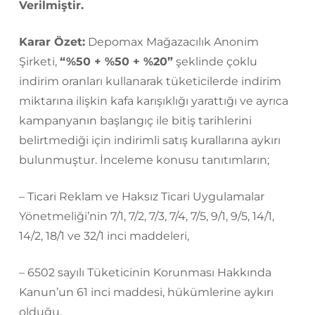
Verilmiştir.
Karar Özet:
Depomax Mağazacılık Anonim
Şirketi,
“%50 + %50 + %20”
şeklinde çoklu
indirim oranları kullanarak tüketicilerde indirim
miktarına ilişkin kafa karışıklığı yarattığı ve ayrıca
kampanyanın başlangıç ile bitiş tarihlerini
belirtmediği için indirimli satış kurallarına aykırı
bulunmuştur. İnceleme konusu tanıtımların;
– Ticari Reklam ve Haksız Ticari Uygulamalar
Yönetmeliği’nin 7/1, 7/2, 7/3, 7/4, 7/5, 9/1, 9/5, 14/1,
14/2, 18/1 ve 32/1 inci maddeleri,
– 6502 sayılı Tüketicinin Korunması Hakkında
Kanun’un 61 inci maddesi, hükümlerine aykırı
olduğu,