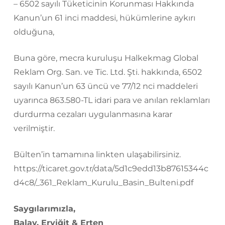
– 6502 sayılı Tüketicinin Korunması Hakkında
Kanun’un 61 inci maddesi, hükümlerine aykırı
olduğuna,
Buna göre, mecra kuruluşu Halkekmag Global
Reklam Org. San. ve Tic. Ltd. Şti. hakkında, 6502
sayılı Kanun’un 63 üncü ve 77/12 nci maddeleri
uyarınca 863.580-TL idari para ve anılan reklamları
durdurma cezaları uygulanmasına karar
verilmiştir.
Bülten’in tamamına linkten ulaşabilirsiniz.
https://ticaret.gov.tr/data/5d1c9edd13b87615344c
d4c8/_361_Reklam_Kurulu_Basin_Bulteni.pdf
Saygılarımızla,
Balay, Eryiğit & Erten