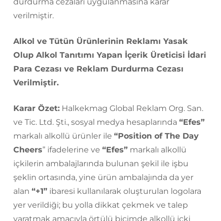
durdurma cezaları uygulanmasına karar
verilmiştir.
Alkol ve Tütün Ürünlerinin Reklamı Yasak
Olup Alkol Tanıtımı Yapan İçerik Üreticisi İdari
Para Cezası ve Reklam Durdurma Cezası
Verilmiştir.
Karar Özet:
Halkekmag Global Reklam Org. San.
ve Tic. Ltd. Şti., sosyal medya hesaplarında
“Efes”
markalı alkollü ürünler ile
“Position of The Day
Cheers
” ifadelerine ve
“Efes”
markalı alkollü
içkilerin ambalajlarında bulunan şekil ile işbu
şeklin ortasında, yine ürün ambalajında da yer
alan
“+1”
ibaresi kullanılarak oluşturulan logolara
yer verildiği; bu yolla dikkat çekmek ve talep
yaratmak amacıyla örtülü biçimde alkollü içki