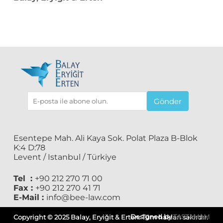
Gönder
Esentepe Mah. Ali Kaya Sok. Polat Plaza B-Blok
K:4 D:78
Levent / Istanbul / Türkiye
Tel :
+90 212 270 71 00
Fax :
+90 212 270 41 71
E-Mail :
info@bee-law.com
Designed by
TASTAMAM
Copyright © 2025 Balay, Eryiğit & Erten. Tüm hakları saklıdır.