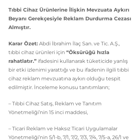
Tıbbi Cihaz Ürünlerine İlişkin Mevzuata Aykırı
Beyanı Gerekçesiyle Reklam Durdurma Cezası
Almıştır.
Karar Özet:
Abdi İbrahim İlaç San. ve Tic. A.Ş.,
tıbbi cihaz ürünleri için
“Öksürüğü hızla
rahatlatır.”
ifadesini kullanarak tüketicide yanlış
bir etki izlenimi yarattığı ve bu ifadenin ilgili tıbbi
cihaz reklam mevzuatına aykırı olduğu tespit
edilmiştir. İnceleme konusu tanıtımların;
– Tıbbi Cihaz Satış, Reklam ve Tanıtım
Yönetmeliği’nin 15 inci maddesi,
– Ticari Reklam ve Haksız Ticari Uygulamalar
Yönetmeliği’nin 5/1-b, 7/1, 7/2, 7/3, 7/4, 7/5-a, 26/1 ve