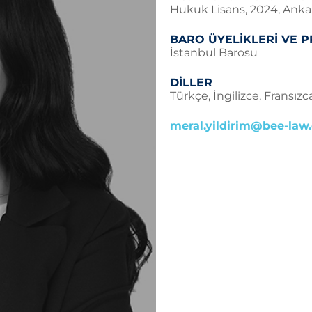
Hukuk Lisans, 2024, Ankar
BARO ÜYELİKLERİ VE 
İstanbul Barosu
DİLLER
Türkçe, İngilizce, Fransızc
meral.yildirim@bee-law